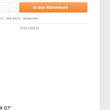
In den
Warenkorb
en
Merken
Bewerten
078133062C
S8 Q7"