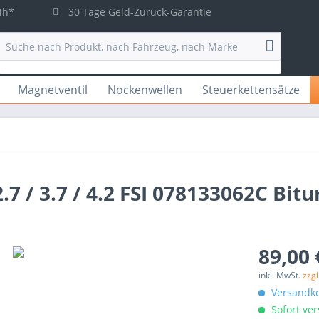
4h*
30 Tage Geld-Zuruck-Garantie
Magnetventil
Nockenwellen
Steuerkettensätze
.7 / 3.7 / 4.2 FSI 078133062C Bit
89,00 
inkl. MwSt.
zzg
Versandko
Sofort ver