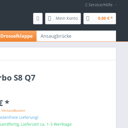
Service/Hilfe
Mein Konto
0,00 € *
Drosselklappe
Ansaugbrücke
urbo S8 Q7
€ *
l. Versandkosten
stenfreie Lieferung!
sandfertig, Lieferzeit ca. 1-3 Werktage