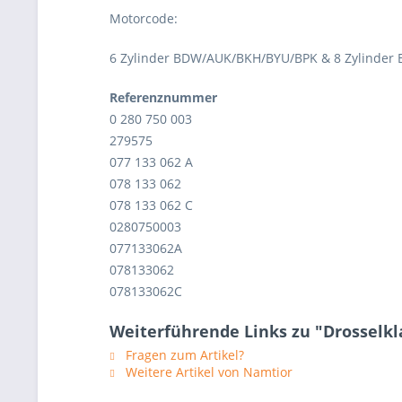
Motorcode:
6 Zylinder BDW/AUK/BKH/BYU/BPK & 8 Zylinder 
Referenznummer
0 280 750 003
279575
077 133 062 A
078 133 062
078 133 062 C
0280750003
077133062A
078133062
078133062C
Weiterführende Links zu "Drosselklap
Fragen zum Artikel?
Weitere Artikel von Namtior